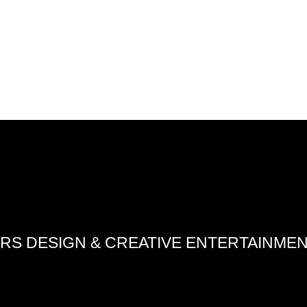
RS DESIGN & CREATIVE ENTERTAINME